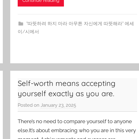
Continue reading
n
"따뜻하려 하지 마라 아무튼 자신에게 따뜻해라" 에세
이/시에서
Self-worth means accepting
yourself exactly as you are.
Posted on
January 23, 2025
b
y
There’s no need to compare yourself to anyone
J
o
else.It’s about embracing who you are in this very
n