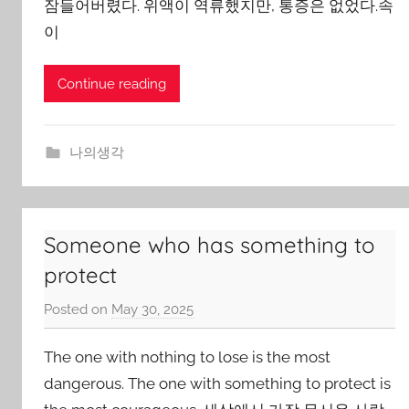
잠들어버렸다. 위액이 역류했지만, 통증은 없었다.속
o
이
n
Continue reading
나의생각
Someone who has something to
protect
Posted on
May 30, 2025
b
y
The one with nothing to lose is the most
J
o
dangerous. The one with something to protect is
n