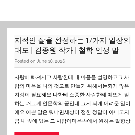
Skip
to
content
지적인 삶을 완성하는 17가지 일상의
태도 | 김종원 작가 | 철학 인생 말
Posted on
June 18, 2026
b
y
사랑에 빠져서그 사람한테 내 마음을 설명하고그 사
J
o
람의 마음을 나의 것으로 만들기 위해서는되게 많은
n
지성이 필요해요 나한테 소중한 사람한테 예쁘게 말
g
하는 거그게 인문학의 끝인데 그게 되게 어려운 일이
Y
에요 예쁜 말은 뭐냐면세상이 정한 정답이 아니고지
o
금 내 앞에 있는 그 사람이마음속에서 원하는 말항상
o
n