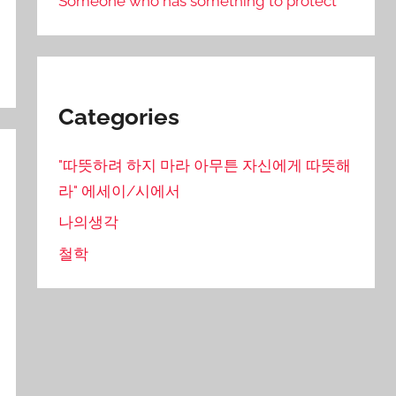
Someone who has something to protect
Categories
"따뜻하려 하지 마라 아무튼 자신에게 따뜻해
라" 에세이/시에서
나의생각
철학