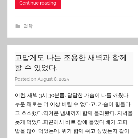
Continue reading
철학
고맙게도 나는 조용한 새벽과 함께
할 수 있었다.
Posted on
August 8, 2025
b
y
이런. 새벽 3시 30분쯤, 답답한 가슴이 나를 깨웠다.
J
o
누운 채로는 더 이상 버틸 수 없다고, 가슴이 힘들다
n
고 호소했다.역겨운 냄새까지 함께 올라왔다. 저녁을
g
늦게 먹었다.피곤해서 바로 잠에 들었다.배가 고파
Y
밥을 많이 먹었는데, 위가 함께 쉬고 싶었는지 같이
o