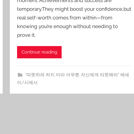
moment. Achievements and success are
g
temporary.They might boost your confidence,but
Y
real self-worth comes from within—from
o
knowing you’re enough without needing to
o
prove it.
n
Continue reading
"따뜻하려 하지 마라 아무튼 자신에게 따뜻해라" 에세
이/시에서