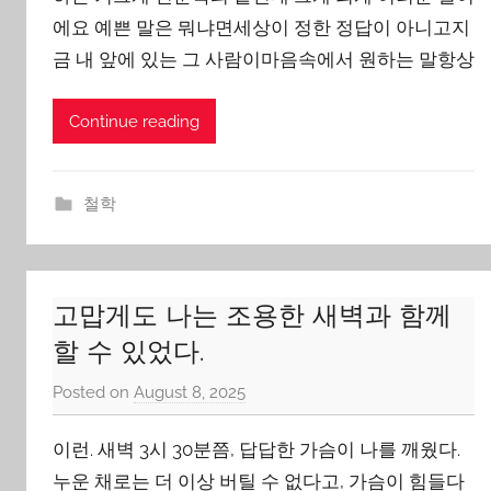
Y
에요 예쁜 말은 뭐냐면세상이 정한 정답이 아니고지
o
금 내 앞에 있는 그 사람이마음속에서 원하는 말항상
o
n
Continue reading
철학
고맙게도 나는 조용한 새벽과 함께
할 수 있었다.
Posted on
August 8, 2025
b
y
이런. 새벽 3시 30분쯤, 답답한 가슴이 나를 깨웠다.
J
o
누운 채로는 더 이상 버틸 수 없다고, 가슴이 힘들다