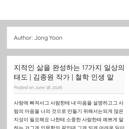
Skip
to
content
Author:
Jong Yoon
지적인 삶을 완성하는 17가지 일상의
태도 | 김종원 작가 | 철학 인생 말
Posted on
June 18, 2026
b
y
사랑에 빠져서그 사람한테 내 마음을 설명하고그 사
J
o
람의 마음을 나의 것으로 만들기 위해서는되게 많은
n
지성이 필요해요 나한테 소중한 사람한테 예쁘게 말
g
하는 거그게 인문학의 끝인데 그게 되게 어려운 일이