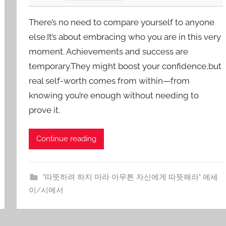
y
There’s no need to compare yourself to anyone
J
o
else.It’s about embracing who you are in this very
n
moment. Achievements and success are
g
temporary.They might boost your confidence,but
Y
real self-worth comes from within—from
o
knowing you’re enough without needing to
o
prove it.
n
Continue reading
"따뜻하려 하지 마라 아무튼 자신에게 따뜻해라" 에세
이/시에서