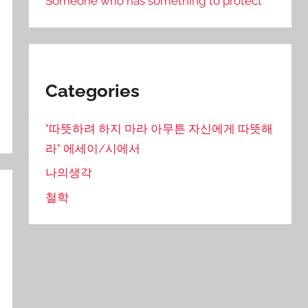
Someone who has something to protect
Categories
"따뜻하려 하지 마라 아무튼 자신에게 따뜻해
라" 에세이/시에서
나의생각
철학