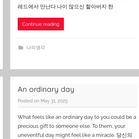
o
레드에서 만난다.나이 많으신 할아버지 한
o
n
Continue reading
나의생각
An ordinary day
Posted on
May 31, 2025
b
y
What feels like an ordinary day to you could be a
J
o
precious gift to someone else. To them, your
n
uneventful day might feel like a miracle. 당신의