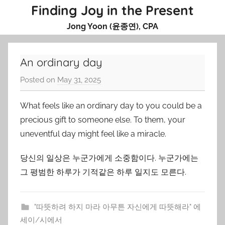
Skip
Finding Joy in the Present
to
Jong Yoon (윤종연), CPA
content
An ordinary day
Posted on
May 31, 2025
b
y
What feels like an ordinary day to you could be a
J
o
precious gift to someone else. To them, your
n
uneventful day might feel like a miracle.
g
당신의 일상은 누군가에게 소중함이다. 누군가에는
Y
o
그 평범한 하루가 기적같은 하루 일지도 모른다.
o
n
"따뜻하려 하지 마라 아무튼 자신에게 따뜻해라" 에
세이/시에서