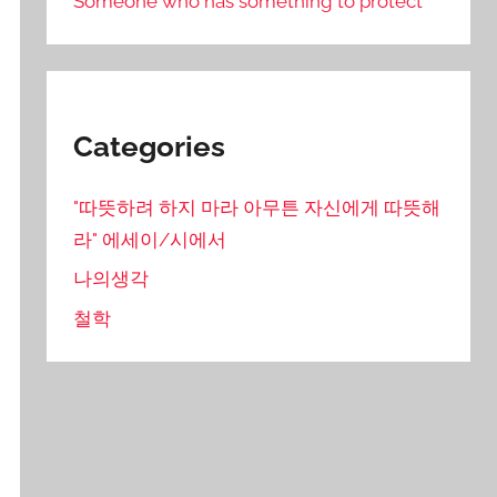
Someone who has something to protect
Categories
"따뜻하려 하지 마라 아무튼 자신에게 따뜻해
라" 에세이/시에서
나의생각
철학