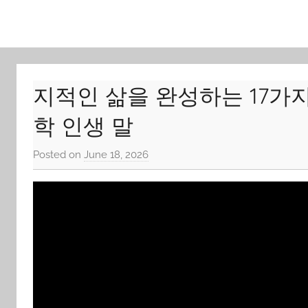
Skip
to
content
지적인 삶을 완성하는 17가지 
학 인생 말
Posted on
June 18, 2026
b
y
J
o
n
g
Y
o
o