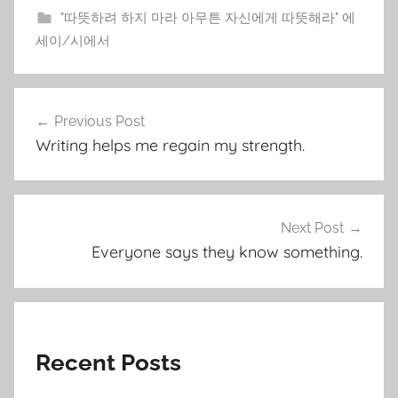
"따뜻하려 하지 마라 아무튼 자신에게 따뜻해라" 에
세이/시에서
Post
Previous Post
navigation
Writing helps me regain my strength.
Next Post
Everyone says they know something.
Recent Posts