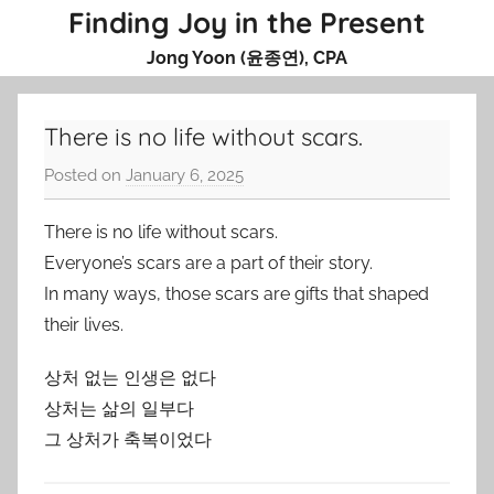
Skip
Finding Joy in the Present
to
Jong Yoon (윤종연), CPA
content
There is no life without scars.
Posted on
January 6, 2025
b
y
There is no life without scars.
J
o
Everyone’s scars are a part of their story.
n
In many ways, those scars are gifts that shaped
g
their lives.
Y
o
상처 없는 인생은 없다
o
상처는 삶의 일부다
n
그 상처가 축복이었다