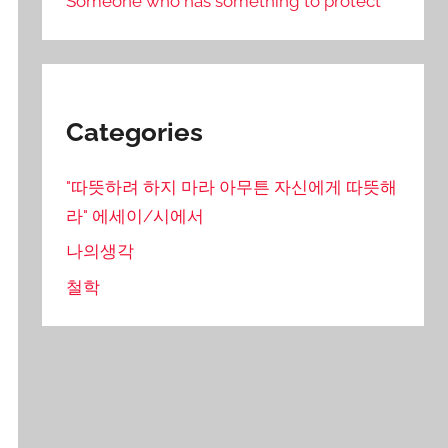
Someone who has something to protect
Categories
"따뜻하려 하지 마라 아무튼 자신에게 따뜻해
라" 에세이/시에서
나의생각
철학