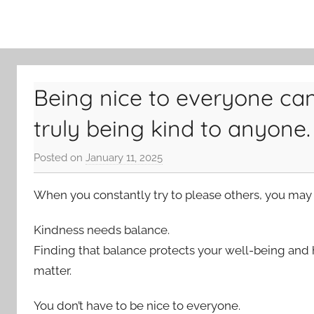
Skip
to
content
Being nice to everyone ca
truly being kind to anyone.
Posted on
January 11, 2025
b
y
When you constantly try to please others, you may 
J
o
Kindness needs balance.
n
g
Finding that balance protects your well-being and 
Y
matter.
o
o
You don’t have to be nice to everyone.